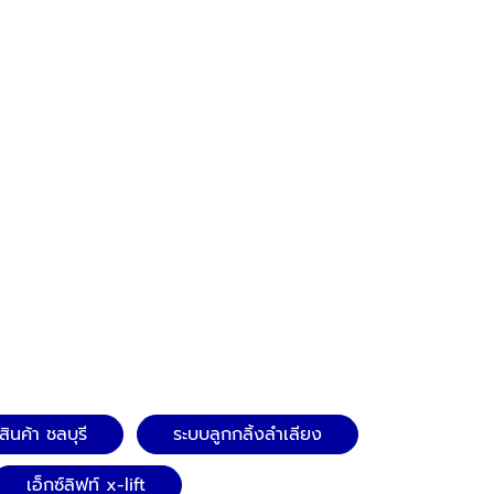
ินค้า ชลบุรี
ระบบลูกกลิ้งลำเลียง
เอ็กซ์ลิฟท์ x-lift