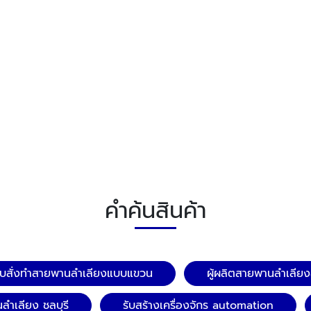
คำค้นสินค้า
ับสั่งทำสายพานลำเลียงแบบแขวน
ผู้ผลิตสายพานลำเลียงส
ลำเลียง ชลบุรี
รับสร้างเครื่องจักร automation